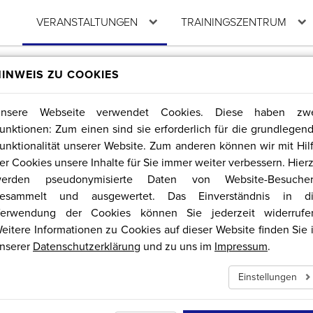
VERANSTALTUNGEN
TRAININGSZENTRUM
KT
Unterkünfte
OLYMPIAFÖRDERKREIS
Sportregion Erzgebirge/Krušnohoří
HINWEIS ZU COOKIES
V.
Olympiaförderkreis
Anreise / Buchung / Kontakt
Sponsoren & Förderer
V.
News / Veranstaltungen
nsere Webseite verwendet Cookies. Diese haben zw
unktionen: Zum einen sind sie erforderlich für die grundlegen
unktionalität unserer Website. Zum anderen können wir mit Hil
er Cookies unsere Inhalte für Sie immer weiter verbessern. Hier
erden pseudonymisierte Daten von Website-Besuche
esammelt und ausgewertet. Das Einverständnis in d
INATION
erwendung der Cookies können Sie jederzeit widerrufe
eitere Informationen zu Cookies auf dieser Website finden Sie 
nserer
Datenschutzerklärung
und zu uns im
Impressum
.
Einstellungen