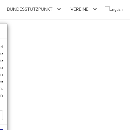
BUNDESSTÜTZPUNKT
VEREINE
ei
de
fe
zu
rn
ie
n.
in